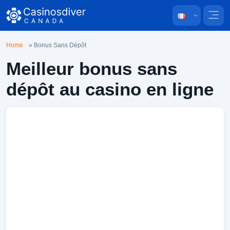
Home
»
Bonus Sans Dépôt
Meilleur bonus sans
dépôt au casino en ligne