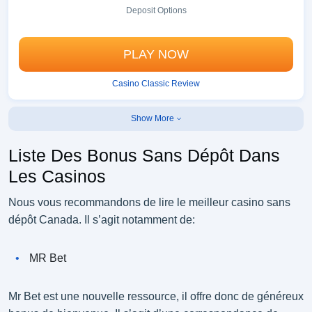
Deposit Options
PLAY NOW
Casino Classic Review
Show More
Liste Des Bonus Sans Dépôt Dans
Les Casinos
Nous vous recommandons de lire le meilleur casino sans
dépôt Canada. Il s’agit notamment de:
MR Bet
Mr Bet est une nouvelle ressource, il offre donc de généreux