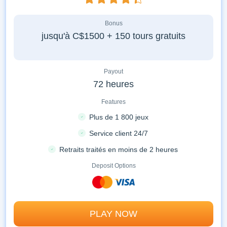
Bonus
jusqu'à C$1500 + 150 tours gratuits
Payout
72 heures
Features
Plus de 1 800 jeux
Service client 24/7
Retraits traités en moins de 2 heures
Deposit Options
PLAY NOW