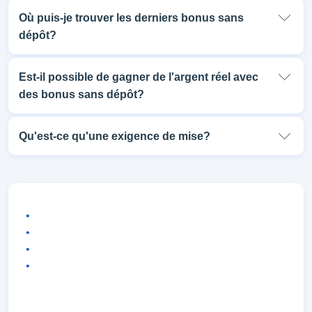
Où puis-je trouver les derniers bonus sans
dépôt?
Est-il possible de gagner de l'argent réel avec
des bonus sans dépôt?
Qu'est-ce qu'une exigence de mise?