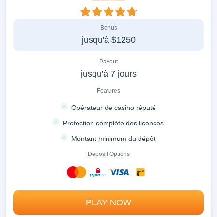
Bonus
jusqu'à $1250
Payout
jusqu'à 7 jours
Features
Opérateur de casino réputé
Protection complète des licences
Montant minimum du dépôt
Deposit Options
PLAY NOW