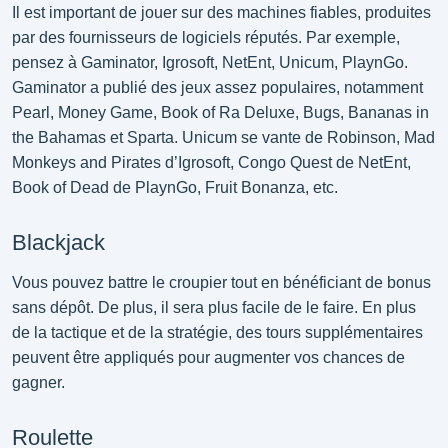
Il est important de jouer sur des machines fiables, produites
par des fournisseurs de logiciels réputés. Par exemple,
pensez à Gaminator, Igrosoft, NetEnt, Unicum, PlaynGo.
Gaminator a publié des jeux assez populaires, notamment
Pearl, Money Game, Book of Ra Deluxe, Bugs, Bananas in
the Bahamas et Sparta. Unicum se vante de Robinson, Mad
Monkeys and Pirates d’Igrosoft, Congo Quest de NetEnt,
Book of Dead de PlaynGo, Fruit Bonanza, etc.
Blackjack
Vous pouvez battre le croupier tout en bénéficiant de bonus
sans dépôt. De plus, il sera plus facile de le faire. En plus
de la tactique et de la stratégie, des tours supplémentaires
peuvent être appliqués pour augmenter vos chances de
gagner.
Roulette