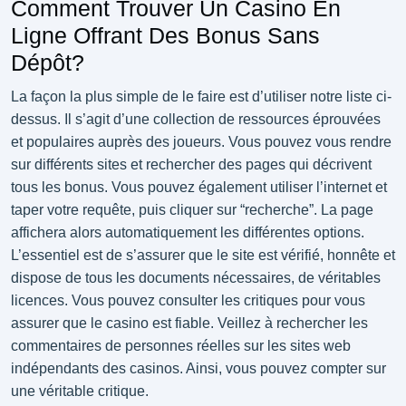
Comment Trouver Un Casino En
Ligne Offrant Des Bonus Sans
Dépôt?
La façon la plus simple de le faire est d’utiliser notre liste ci-
dessus. Il s’agit d’une collection de ressources éprouvées
et populaires auprès des joueurs. Vous pouvez vous rendre
sur différents sites et rechercher des pages qui décrivent
tous les bonus. Vous pouvez également utiliser l’internet et
taper votre requête, puis cliquer sur “recherche”. La page
affichera alors automatiquement les différentes options.
L’essentiel est de s’assurer que le site est vérifié, honnête et
dispose de tous les documents nécessaires, de véritables
licences. Vous pouvez consulter les critiques pour vous
assurer que le casino est fiable. Veillez à rechercher les
commentaires de personnes réelles sur les sites web
indépendants des casinos. Ainsi, vous pouvez compter sur
une véritable critique.