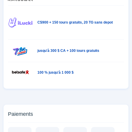
C$900 + 150 tours gratuits, 20 TG sans depot
jusqu'à 300 $ CA + 100 tours gratuits
100 % jusqu'à 1 000 $
Paiements