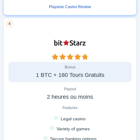
Playamo Casino Review
4
Bonus
1 BTC + 180 Tours Gratuits
Payout
2 heures ou moins
Features
Legal casino
Variety of games
Secure banking options