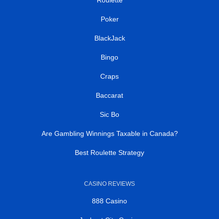
Poker
BlackJack
Bingo
Craps
Baccarat
Sic Bo
Are Gambling Winnings Taxable in Canada?
Best Roulette Strategy
CASINO REVIEWS
888 Casino