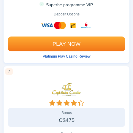
Superbe programme VIP
Deposit Options
PLAY NOW
Platinum Play Casino Review
7
Bonus
C$475