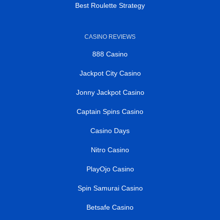
Best Roulette Strategy
CASINO REVIEWS
888 Casino
Jackpot City Casino
Jonny Jackpot Casino
Captain Spins Casino
Casino Days
Nitro Casino
PlayOjo Casino
Spin Samurai Casino
Betsafe Casino