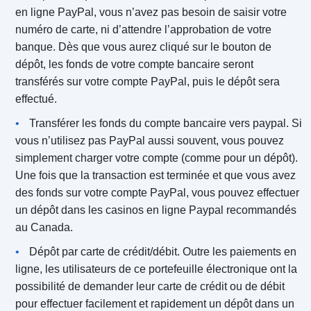
en ligne PayPal, vous n’avez pas besoin de saisir votre
numéro de carte, ni d’attendre l’approbation de votre
banque. Dès que vous aurez cliqué sur le bouton de
dépôt, les fonds de votre compte bancaire seront
transférés sur votre compte PayPal, puis le dépôt sera
effectué.
Transférer les fonds du compte bancaire vers paypal. Si
vous n’utilisez pas PayPal aussi souvent, vous pouvez
simplement charger votre compte (comme pour un dépôt).
Une fois que la transaction est terminée et que vous avez
des fonds sur votre compte PayPal, vous pouvez effectuer
un dépôt dans les casinos en ligne Paypal recommandés
au Canada.
Dépôt par carte de crédit/débit. Outre les paiements en
ligne, les utilisateurs de ce portefeuille électronique ont la
possibilité de demander leur carte de crédit ou de débit
pour effectuer facilement et rapidement un dépôt dans un