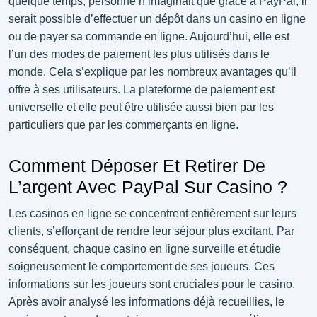
quelque temps, personne n’imaginait que grâce à PayPal, il
serait possible d’effectuer un dépôt dans un casino en ligne
ou de payer sa commande en ligne. Aujourd’hui, elle est
l’un des modes de paiement les plus utilisés dans le
monde. Cela s’explique par les nombreux avantages qu’il
offre à ses utilisateurs. La plateforme de paiement est
universelle et elle peut être utilisée aussi bien par les
particuliers que par les commerçants en ligne.
Comment Déposer Et Retirer De
L’argent Avec PayPal Sur Casino ?
Les casinos en ligne se concentrent entièrement sur leurs
clients, s’efforçant de rendre leur séjour plus excitant. Par
conséquent, chaque casino en ligne surveille et étudie
soigneusement le comportement de ses joueurs. Ces
informations sur les joueurs sont cruciales pour le casino.
Après avoir analysé les informations déjà recueillies, le