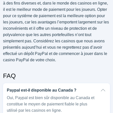
à des fins diverses et, dans le monde des casinos en ligne,
il est le meilleur mode de paiement pour les joueurs. Opter
pour ce système de paiement est la meilleure option pour
les joueurs, car les avantages l’emportent largement sur les
inconvénients et il offre un niveau de protection et de
polyvalence que les autres portefeuilles n’ont tout
simplement pas. Considérez les casinos que nous avons
présentés aujourd’hui et vous ne regretterez pas d’avoir
effectué un dépôt PayPal et de commencer à jouer dans le
casino PayPal de votre choix.
FAQ
Paypal est-il disponible au Canada ?
Oui, Paypal est bien sûr disponible au Canada et
constitue le moyen de paiement fiable le plus
utilisé par les casinos en ligne.