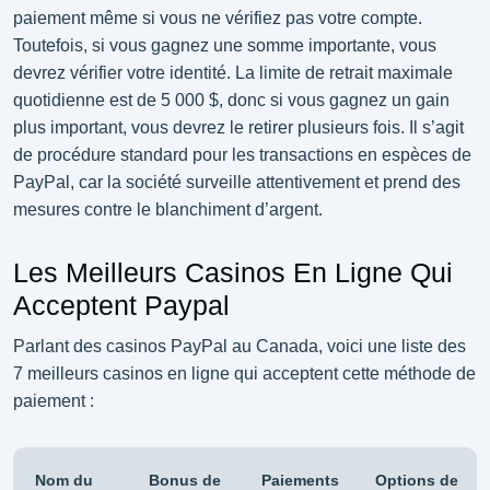
paiement même si vous ne vérifiez pas votre compte.
Toutefois, si vous gagnez une somme importante, vous
devrez vérifier votre identité. La limite de retrait maximale
quotidienne est de 5 000 $, donc si vous gagnez un gain
plus important, vous devrez le retirer plusieurs fois. Il s’agit
de procédure standard pour les transactions en espèces de
PayPal, car la société surveille attentivement et prend des
mesures contre le blanchiment d’argent.
Les Meilleurs Casinos En Ligne Qui
Acceptent Paypal
Parlant des casinos PayPal au Canada, voici une liste des
7 meilleurs casinos en ligne qui acceptent cette méthode de
paiement :
Nom du
Bonus de
Paiements
Options de