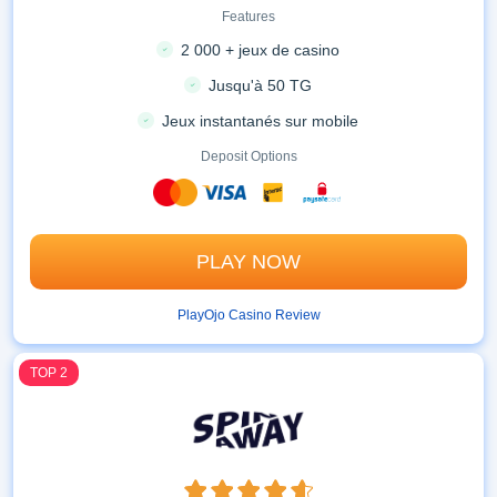
Features
2 000 + jeux de casino
Jusqu'à 50 TG
Jeux instantanés sur mobile
Deposit Options
PLAY NOW
PlayOjo Casino Review
TOP 2