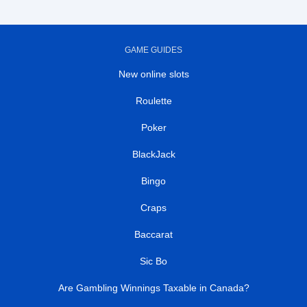
GAME GUIDES
New online slots
Roulette
Poker
BlackJack
Bingo
Craps
Baccarat
Sic Bo
Are Gambling Winnings Taxable in Canada?