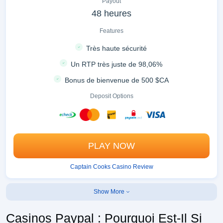
Payout
48 heures
Features
Très haute sécurité
Un RTP très juste de 98,06%
Bonus de bienvenue de 500 $CA
Deposit Options
PLAY NOW
Captain Cooks Casino Review
Show More
Casinos Paypal : Pourquoi Est-Il Si