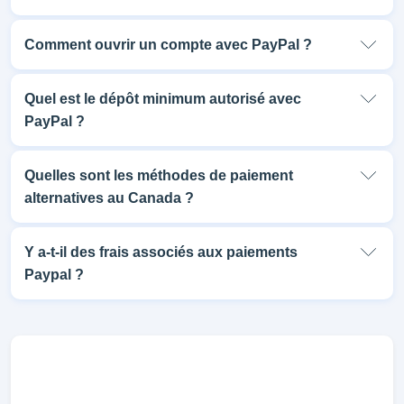
Comment ouvrir un compte avec PayPal ?
Quel est le dépôt minimum autorisé avec
PayPal ?
Quelles sont les méthodes de paiement
alternatives au Canada ?
Y a-t-il des frais associés aux paiements
Paypal ?