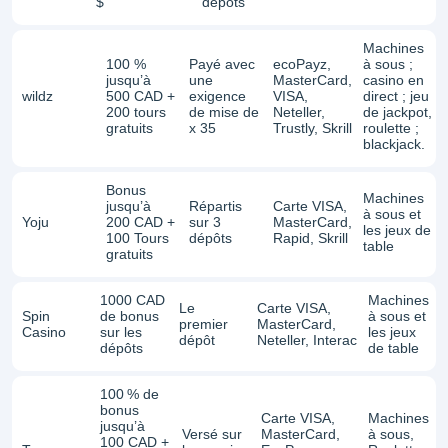
$
dépôts
Machines
100 %
Payé avec
ecoPayz,
à sous ;
jusqu’à
une
MasterCard,
casino en
wildz
500 CAD +
exigence
VISA,
direct ; jeu
200 tours
de mise de
Neteller,
de jackpot,
gratuits
x 35
Trustly, Skrill
roulette ;
blackjack.
Bonus
Machines
jusqu’à
Répartis
Carte VISA,
à sous et
Yoju
200 CAD +
sur 3
MasterCard,
les jeux de
100 Tours
dépôts
Rapid, Skrill
table
gratuits
1000 CAD
Machines
Le
Carte VISA,
Spin
de bonus
à sous et
premier
MasterCard,
Casino
sur les
les jeux
dépôt
Neteller, Interac
dépôts
de table
100 % de
bonus
Carte VISA,
Machines
jusqu’à
Versé sur
MasterCard,
à sous,
100 CAD +