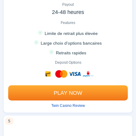
Payout
24-48 heures
Features
Limite de retrait plus élevée
Large choix d'options bancaires
Retraits rapides
Deposit Options
PLAY NOW
Twin Casino Review
5