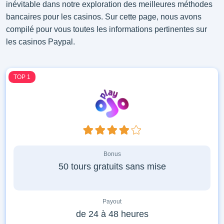
inévitable dans notre exploration des meilleures méthodes
bancaires pour les casinos. Sur cette page, nous avons
compilé pour vous toutes les informations pertinentes sur
les casinos Paypal.
TOP 1
Bonus
50 tours gratuits sans mise
Payout
de 24 à 48 heures