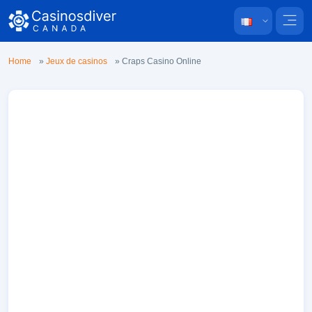
Home
»
Jeux de casinos
»
Craps Casino Online