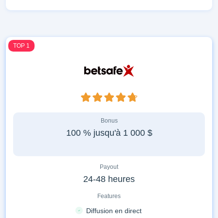
TOP 1
Bonus
100 % jusqu'à 1 000 $
Payout
24-48 heures
Features
Diffusion en direct