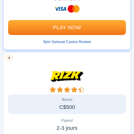
PLAY NOW
Spin Samurai Casino Review
4
Bonus
C$500
Payout
2-3 jours