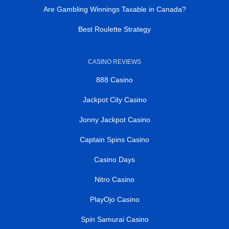
Are Gambling Winnings Taxable in Canada?
Best Roulette Strategy
CASINO REVIEWS
888 Casino
Jackpot City Casino
Jonny Jackpot Casino
Captain Spins Casino
Casino Days
Nitro Casino
PlayOjo Casino
Spin Samurai Casino