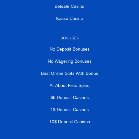
Betsafe Casino
Kassu Casino
BONUSES
No Deposit Bonuses
No Wagering Bonuses
Best Online Slots With Bonus
All About Free Spins
$5 Deposit Casinos
1$ Deposit Casinos
10$ Deposit Casinos