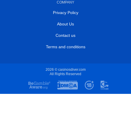
COMPANY
Privacy Policy
About Us
Contact us
Terms and conditions
2026 © casinosdiver.com
All Rights Reserved