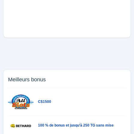
Meilleurs bonus
C$1500
100 % de bonus et jusqu'à 250 TG sans mise