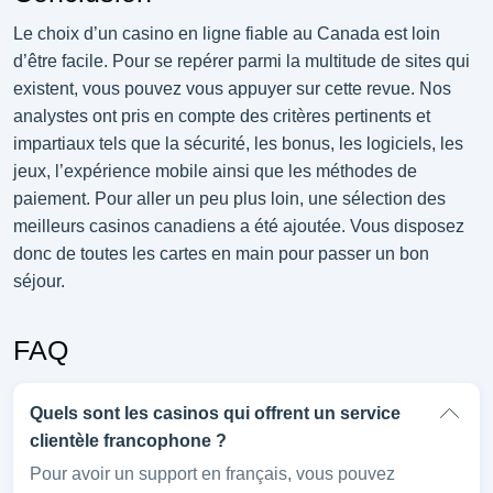
Le choix d’un casino en ligne fiable au Canada est loin
d’être facile. Pour se repérer parmi la multitude de sites qui
existent, vous pouvez vous appuyer sur cette revue. Nos
analystes ont pris en compte des critères pertinents et
impartiaux tels que la sécurité, les bonus, les logiciels, les
jeux, l’expérience mobile ainsi que les méthodes de
paiement. Pour aller un peu plus loin, une sélection des
meilleurs casinos canadiens a été ajoutée. Vous disposez
donc de toutes les cartes en main pour passer un bon
séjour.
FAQ
Quels sont les casinos qui offrent un service
clientèle francophone ?
Pour avoir un support en français, vous pouvez