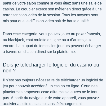
partir de votre salon comme si vous étiez dans une salle de
casino. Le croupier exerce son métier en direct grâce à une
retranscription vidéo de la session. Tous les moyens sont
mis pour que la diffusion vidéo soit de haute qualité.
Dans cette catégorie, vous pouvez jouer au poker français,
au blackjack, chat roulette en ligne ou à d’autres jeux
encore. La plupart du temps, les joueurs peuvent échanger
à travers un chat en direct sur la plateforme.
Dois-je télécharger le logiciel du casino ou
non ?
Il n’est pas toujours nécessaire de télécharger un logiciel de
jeu pour pouvoir accéder à un casino en ligne. Certaines
plateformes proposent cette offre mais d’autres ne le font
pas. À partir du navigateur de votre appareil, vous pouvez
accéder au site du casino sans téléchargement.