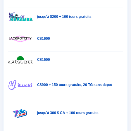
jusqu’à $200 + 100 tours gratuits
C$1600
C$1500
C$900 + 150 tours gratuits, 20 TG sans depot
jusqu'à 300 $ CA + 100 tours gratuits