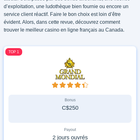
d’exploitation, une ludothèque bien fournie ou encore un
service client réactif. Faire le bon choix est loin d’être
évident. Alors, dans cette revue, découvrez comment
trouver le meilleur casino en ligne français au Canada.
TOP 1
Bonus
C$250
Payout
2 jours ouvrés