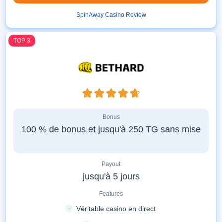
SpinAway Casino Review
TOP 3
Bonus
100 % de bonus et jusqu'à 250 TG sans mise
Payout
jusqu'à 5 jours
Features
Véritable casino en direct