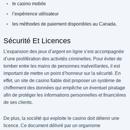
le casino mobile
l’expérience utilisateur
les méthodes de paiement disponibles au Canada.
Sécurité Et Licences
L’expansion des jeux d’argent en ligne s’est accompagnée
d’une prolifération des activités criminelles. Pour éviter de
tomber entre les mains de personnes malveillantes, il est
important de mettre un point d’honneur sur la sécurité. En
effet, un site de casino fiable doit proposer un système de
chiffrement des données qui empêche un éventuel piratage
afin de protéger les informations personnelles et financières
de ses clients.
De plus, la société qui exploite le casino doit détenir une
licence. Ce document délivré par un organisme