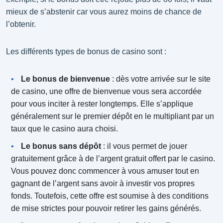
mieux de s’abstenir car vous aurez moins de chance de
l’obtenir.
Les différents types de bonus de casino sont :
Le bonus de bienvenue
: dès votre arrivée sur le site
de casino, une offre de bienvenue vous sera accordée
pour vous inciter à rester longtemps. Elle s’applique
généralement sur le premier dépôt en le multipliant par un
taux que le casino aura choisi.
Le bonus sans dépôt
: il vous permet de jouer
gratuitement grâce à de l’argent gratuit offert par le casino.
Vous pouvez donc commencer à vous amuser tout en
gagnant de l’argent sans avoir à investir vos propres
fonds. Toutefois, cette offre est soumise à des conditions
de mise strictes pour pouvoir retirer les gains générés.