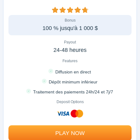
Bonus
100 % jusqu'à 1 000 $
Payout
24-48 heures
Features
Diffusion en direct
Dépôt minimum inférieur
Traitement des paiements 24h/24 et 7j/7
Deposit Options
PLAY NOW