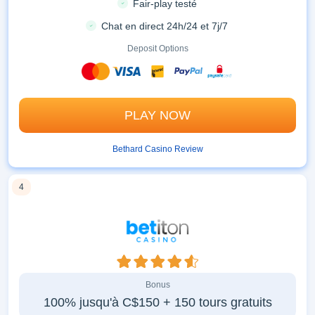
Fair-play testé
Chat en direct 24h/24 et 7j/7
Deposit Options
PLAY NOW
Bethard Casino Review
4
Bonus
100% jusqu'à C$150 + 150 tours gratuits