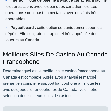
Interac
: mode de paiement typique canadien, il facilite
les transactions avec les banques canadiennes. Les
opérations sont quasi-immédiates avec des frais très
abordables.
Paysafecard
: cette option sert uniquement pour les
dépôts. Elle est gratuite, rapide et très appréciée des
joueurs au Canada.
Meilleurs Sites De Casino Au Canada
Francophone
Déterminer quel est le meilleur site casino francophone au
Canada est complexe. Après avoir analysé le marché,
prenant en compte le support francophone ainsi que les
avis des joueurs francophones du Canada, voici notre
sélection des meilleurs sites de casino.