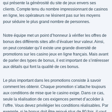
qui présente la générosité du site de jeux envers ses
clients. Compte tenu du nombre impressionnant de casinos
en ligne, les opérateurs ne lésinent pas sur les moyens
pour séduire le plus grand nombre de personnes.
Notre équipe met un point d’honneur à vérifier les offres de
bonus des différents sites afin d’évaluer leur valeur. Ainsi,
on peut constater qu’il existe une grande diversité de
promotions sur les casino jeux en ligne français. Mais avant
de parler des types de bonus, il est important de s’intéresser
aux détails qui font la qualité de ces bonus.
Le plus important dans les promotions consiste à savoir
comment les obtenir. Chaque promotion s’attache toujours
aux conditions de mise que le casino exige. Dans ce cas,
seule la réalisation de ces exigences permet d’accéder à
l’offre. Vous devez privilégier les conditions réalisables. Par
exemple, si le bonus doit être rejoué plus de 80 fois, il vaut