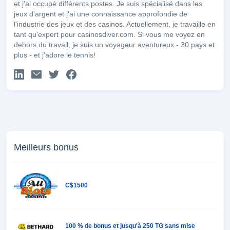
et j'ai occupé différents postes. Je suis spécialisé dans les
jeux d'argent et j'ai une connaissance approfondie de
l'industrie des jeux et des casinos. Actuellement, je travaille en
tant qu'expert pour casinosdiver.com. Si vous me voyez en
dehors du travail, je suis un voyageur aventureux - 30 pays et
plus - et j'adore le tennis!
Meilleurs bonus
C$1500
100 % de bonus et jusqu'à 250 TG sans mise