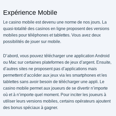
Expérience Mobile
Le casino mobile est devenu une norme de nos jours. La
quasi-totalité des casinos en ligne proposent des versions
mobiles pour téléphones et tablettes. Vous avez deux
possibilités de jouer sur mobile.
D’abord, vous pouvez télécharger une application Android
ou Mac sur certaines plateformes de jeux d’argent. Ensuite,
d’autres sites ne proposent pas d’applications mais
permettent d’accéder aux jeux via les smartphones et les
tablettes sans avoir besoin de télécharger une appli. Le
casino mobile permet aux joueurs de se divertir n’importe
où et à n’importe quel moment. Pour inciter les joueurs à
utiliser leurs versions mobiles, certains opérateurs ajoutent
des bonus spéciaux à gagner.